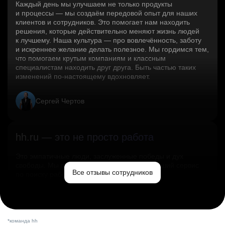
Каждый день мы улучшаем не только продукты
и процессы — мы создаём передовой опыт для наших
клиентов и сотрудников. Это помогает нам находить
решения, которые действительно меняют жизнь людей
к лучшему. Наша культура — про вовлечённость, заботу
и искреннее желание делать полезное. Мы гордимся тем,
что помогаем крутым компаниям и классным
специалистам находить друг друга. Быть частью таких
изменений по‑настоящему вдохновляет.
Сергей Чертов
hh.ru — это не просто работа
Это эмпатичные люди, заслуженные победы и дух
свободы. Мы помогаем миру и создаём лучший сервис
Все отзывы сотрудников
по поиску работы в стране.
Ольга Емельянова
*команда hh