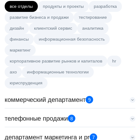
все отделы
продукты и проекты
разработка
развитие бизнеса и продажи
тестирование
дизайн
клиентский сервис
аналитика
финансы
информационная безопасность
маркетинг
корпоративное развитие рынков и капиталов
hr
axo
информационные технологии
юриспруденция
коммерческий департамент
9
Тренер по развитию компетенций продаж
телефонные продажи
8
HeadHunter::Коммерческий департамент
20 июл. 2026
Менеджер по продажам B2B
департамент маркетинга и pr
з/п не указана
7