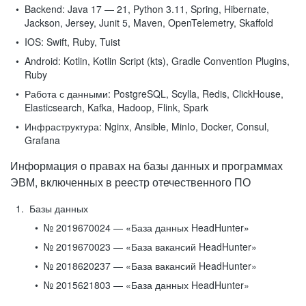
Backend:
Java 17 — 21, Python 3.11, Spring, Hibernate,
Jackson, Jersey, Junit 5, Maven, OpenTelemetry, Skaffold
IOS:
Swift, Ruby, Tuist
Android:
Kotlin, Kotlin Script (kts), Gradle Convention Plugins,
Ruby
Работа с данными:
PostgreSQL, Scylla, Redis, ClickHouse,
Elasticsearch, Kafka, Hadoop, Flink, Spark
Инфраструктура:
Nginx, Ansible, MinIo, Docker, Consul,
Grafana
Информация о правах на базы данных и программах
ЭВМ, включенных в реестр отечественного ПО
Базы данных
№ 2019670024 — «База данных HeadHunter»
№ 2019670023 — «База вакансий HeadHunter»
№ 2018620237 — «База вакансий HeadHunter»
№ 2015621803 — «База данных HeadHunter»