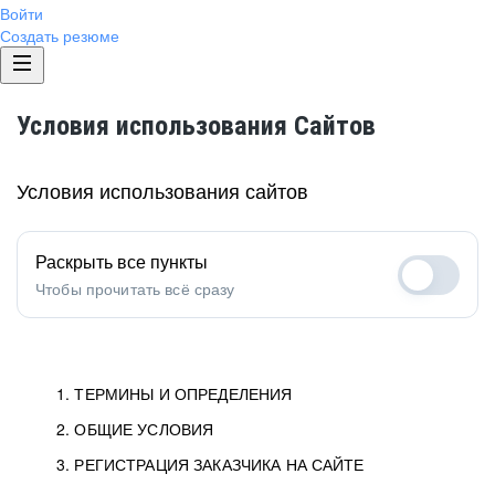
Войти
Создать резюме
Условия использования Сайтов
Условия использования сайтов
Раскрыть все пункты
Чтобы прочитать всё сразу
1. ТЕРМИНЫ И ОПРЕДЕЛЕНИЯ
2. ОБЩИЕ УСЛОВИЯ
1.1. Хэдхантер
исполнитель, юридическое
лицо ООО «Хэдхантер», ИНН
Условия определяют отношения между Заказчиками,
3. РЕГИСТРАЦИЯ ЗАКАЗЧИКА НА САЙТЕ
7718620740, адрес: 125047,
Пользователями и Хэдхантер.