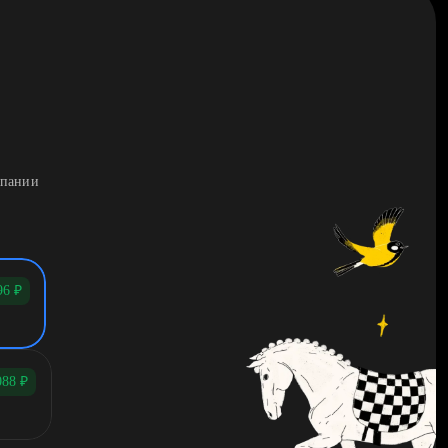
мпании
96
₽
088
₽