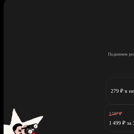
Поднимем рез
279
₽
в н
3 587
₽
1 499
₽
за 