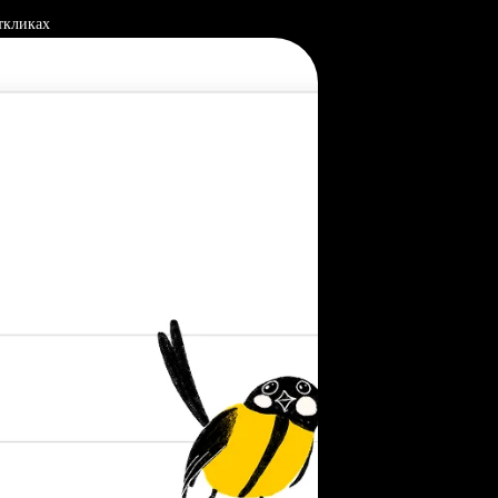
ткликах