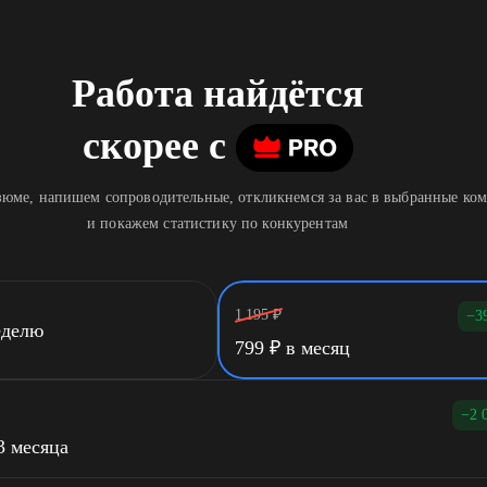
Работа найдётся
скорее
c
юме, напишем сопроводительные, откликнемся за вас в выбранные ко
и покажем статистику по конкурентам
1 195
₽
−3
еделю
799
₽
в месяц
−2 
3 месяца