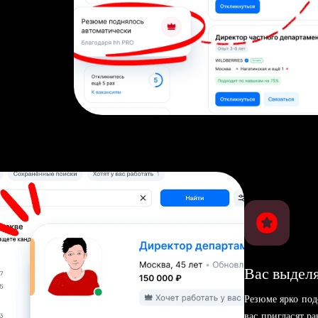
Вас выделя
Резюме ярко под
вас пригласят р